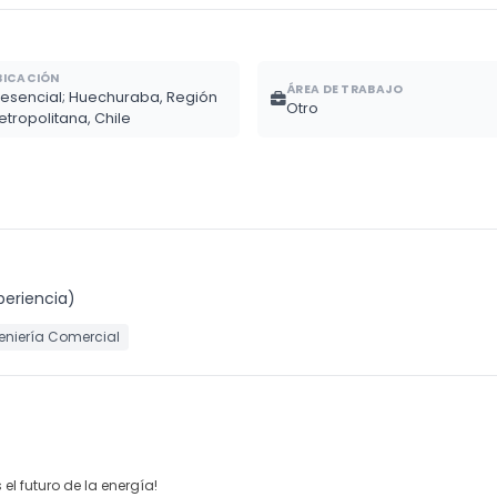
BICACIÓN
ÁREA DE TRABAJO
resencial; Huechuraba, Región
Otro
etropolitana, Chile
periencia)
eniería Comercial
l futuro de la energía!