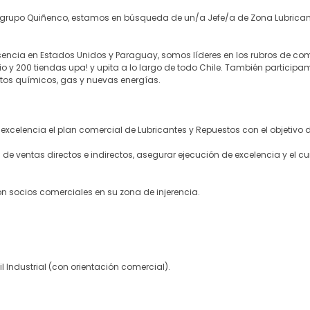
l grupo Quiñenco, estamos en búsqueda de un/a Jefe/a de Zona Lubricant
sencia en Estados Unidos y Paraguay, somos líderes en los rubros de com
 y 200 tiendas upa! y upita a lo largo de todo Chile. También participam
uctos químicos, gas y nuevas energías.
xcelencia el plan comercial de Lubricantes y Repuestos con el objetivo d
 de ventas directos e indirectos, asegurar ejecución de excelencia y el
on socios comerciales en su zona de injerencia.
l Industrial (con orientación comercial).