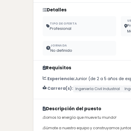
Detalles
U
TIPO DE OFERTA
P
Profesional
M
JORNADA
No definido
Requisitos
Experiencia:
Junior (de 2 a 5 años de ex
Carrera(s):
Ingeniería Civil Industrial
Ing
Descripción del puesto
¡Somos la energía que mueve tu mundo!
¡Súmate a nuestro equipo y construyamos juntos e