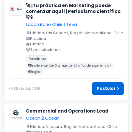
🚀 ¡Tu práctica en Marketing puede
comenzar aquí! | Periodismo científico
💡🧪
Laboratorio Chile | Teva
Híbrida; Las Condes, Región Metropolitana, Chile
Práctica
Híbrido
4 postulaciones
Carreras buscadas:
Idiomas buscados:
Periodismo
Indiferente (de 0 a más de 20 años de experiencia)
Inglés
Postular
29 de Jul, 2026
Commercial and Operations Lead
Ocean 2 Ocean
Híbrida; Vitacura, Región Metropolitana, Chile