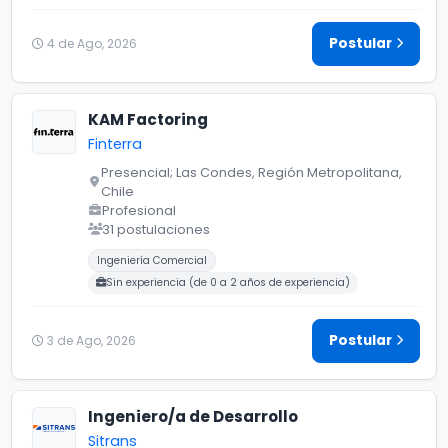
Postular
4 de Ago, 2026
KAM Factoring
Finterra
Presencial; Las Condes, Región Metropolitana,
Chile
Profesional
31 postulaciones
Carreras buscadas:
Ingeniería Comercial
Sin experiencia (de 0 a 2 años de experiencia)
Postular
3 de Ago, 2026
Ingeniero/a de Desarrollo
Sitrans