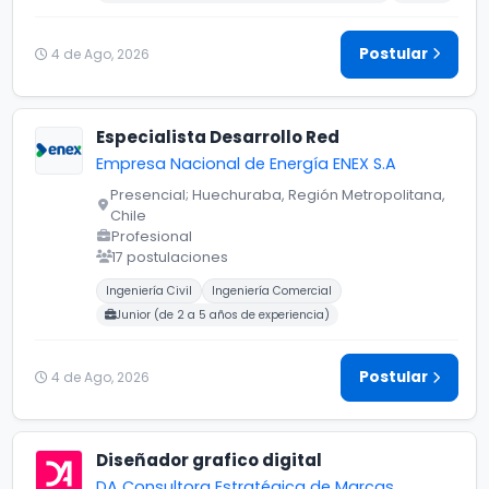
Postular
4 de Ago, 2026
Especialista Desarrollo Red
Empresa Nacional de Energía ENEX S.A
Presencial; Huechuraba, Región Metropolitana,
Chile
Profesional
17 postulaciones
Carreras buscadas:
Ingeniería Civil
Ingeniería Comercial
Junior (de 2 a 5 años de experiencia)
Postular
4 de Ago, 2026
Diseñador grafico digital
DA Consultora Estratégica de Marcas