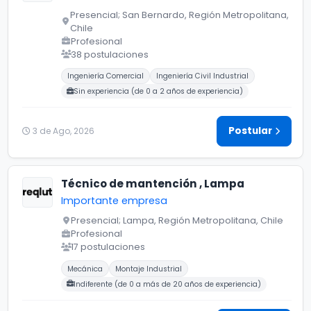
Presencial; San Bernardo, Región Metropolitana,
Chile
Profesional
38 postulaciones
Carreras buscadas:
Ingeniería Comercial
Ingeniería Civil Industrial
Sin experiencia (de 0 a 2 años de experiencia)
Postular
3 de Ago, 2026
Técnico de mantención , Lampa
Importante empresa
Presencial; Lampa, Región Metropolitana, Chile
Profesional
17 postulaciones
Carreras buscadas:
Mecánica
Montaje Industrial
Indiferente (de 0 a más de 20 años de experiencia)