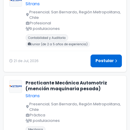
Sitrans
Presencial; San Bernardo, Región Metropolitana,
Chile
Profesional
9 postulaciones
Carreras buscadas:
Contabilidad y Auditoría
Junior (de 2 a 5 años de experiencia)
Postular
21 de Jul, 2026
Practicante Mecánica Automotriz
(mención maquinaria pesada)
Sitrans
Presencial; San Bernardo, Región Metropolitana,
Chile
Práctica
8 postulaciones
Carreras buscadas:
Mecánica