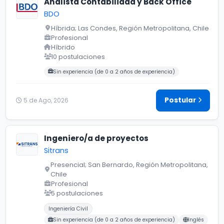
Analista Contabilidad y Back Office
BDO
Híbrida; Las Condes, Región Metropolitana, Chile
Profesional
Híbrido
10 postulaciones
Carreras buscadas:
Sin experiencia (de 0 a 2 años de experiencia)
Postular
5 de Ago, 2026
Ingeniero/a de proyectos
Sitrans
Presencial; San Bernardo, Región Metropolitana,
Chile
Profesional
5 postulaciones
Carreras buscadas:
Idiomas buscados:
Ingeniería Civil
Sin experiencia (de 0 a 2 años de experiencia)
Inglés