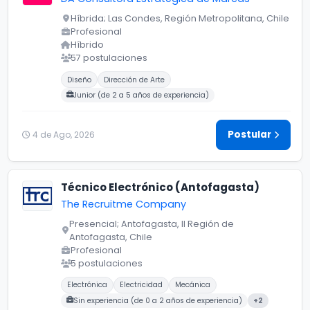
Híbrida; Las Condes, Región Metropolitana, Chile
Profesional
Híbrido
57 postulaciones
Carreras buscadas:
Diseño
Dirección de Arte
Junior (de 2 a 5 años de experiencia)
Postular
4 de Ago, 2026
Técnico Electrónico (Antofagasta)
The Recruitme Company
Presencial; Antofagasta, II Región de
Antofagasta, Chile
Profesional
5 postulaciones
Carreras buscadas:
Electrónica
Electricidad
Mecánica
Sin experiencia (de 0 a 2 años de experiencia)
+2