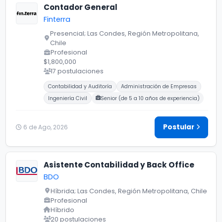
Contador General
Finterra
Presencial; Las Condes, Región Metropolitana,
Chile
Profesional
$1,800,000
17 postulaciones
Carreras buscadas:
Contabilidad y Auditoría
Administración de Empresas
Ingeniería Civil
Senior (de 5 a 10 años de experiencia)
Postular
6 de Ago, 2026
Asistente Contabilidad y Back Office
BDO
Híbrida; Las Condes, Región Metropolitana, Chile
Profesional
Híbrido
20 postulaciones