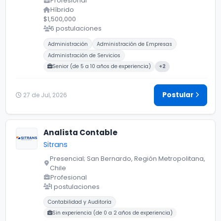
Profesional
Híbrido
$1,500,000
6 postulaciones
Carreras buscadas:
Administración
Administración de Empresas
Administración de Servicios
Senior (de 5 a 10 años de experiencia)
+2
Postular
27 de Jul, 2026
Analista Contable
Sitrans
Presencial; San Bernardo, Región Metropolitana,
Chile
Profesional
1 postulaciones
Carreras buscadas:
Contabilidad y Auditoría
Sin experiencia (de 0 a 2 años de experiencia)